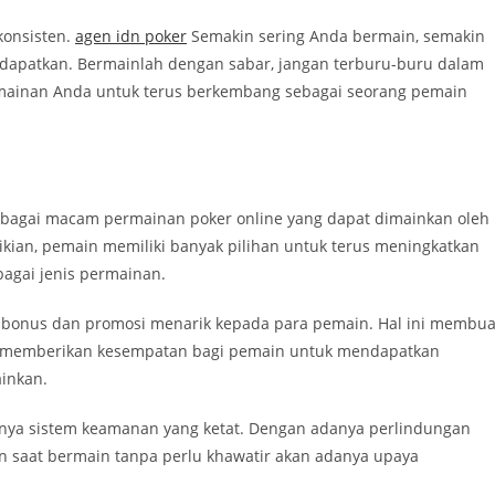
konsisten.
agen idn poker
Semakin sering Anda bermain, semakin
apatkan. Bermainlah dengan sabar, jangan terburu-buru dalam
ermainan Anda untuk terus berkembang sebagai seorang pemain
rbagai macam permainan poker online yang dapat dimainkan oleh
kian, pemain memiliki banyak pilihan untuk terus meningkatkan
gai jenis permainan.
an bonus dan promosi menarik kepada para pemain. Hal ini membua
 memberikan kesempatan bagi pemain untuk mendapatkan
inkan.
danya sistem keamanan yang ketat. Dengan adanya perlindungan
 saat bermain tanpa perlu khawatir akan adanya upaya