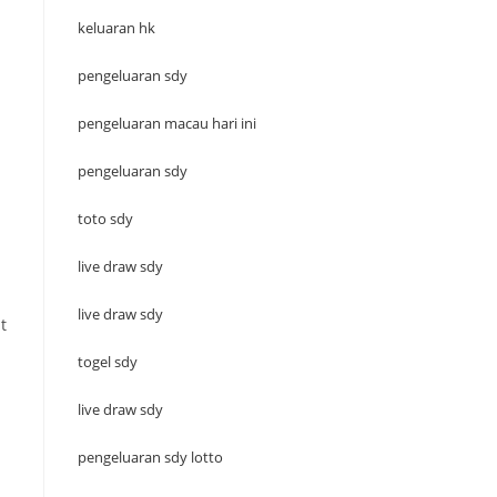
keluaran hk
pengeluaran sdy
pengeluaran macau hari ini
pengeluaran sdy
toto sdy
live draw sdy
live draw sdy
t
togel sdy
live draw sdy
pengeluaran sdy lotto