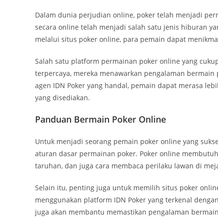
Dalam dunia perjudian online, poker telah menjadi pe
secara online telah menjadi salah satu jenis hiburan 
melalui situs poker online, para pemain dapat menikma
Salah satu platform permainan poker online yang cukup
terpercaya, mereka menawarkan pengalaman bermain p
agen IDN Poker yang handal, pemain dapat merasa le
yang disediakan.
Panduan Bermain Poker Online
Untuk menjadi seorang pemain poker online yang suks
aturan dasar permainan poker. Poker online membutuh
taruhan, dan juga cara membaca perilaku lawan di mej
Selain itu, penting juga untuk memilih situs poker onli
menggunakan platform IDN Poker yang terkenal dengan
juga akan membantu memastikan pengalaman bermain p