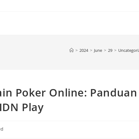
>
2024
>
June
>
29
>
Uncategori
in Poker Online: Panduan
IDN Play
ed