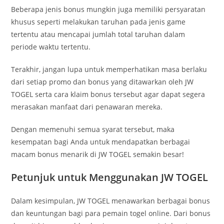
Beberapa jenis bonus mungkin juga memiliki persyaratan
khusus seperti melakukan taruhan pada jenis game
tertentu atau mencapai jumlah total taruhan dalam
periode waktu tertentu.
Terakhir, jangan lupa untuk memperhatikan masa berlaku
dari setiap promo dan bonus yang ditawarkan oleh JW
TOGEL serta cara klaim bonus tersebut agar dapat segera
merasakan manfaat dari penawaran mereka.
Dengan memenuhi semua syarat tersebut, maka
kesempatan bagi Anda untuk mendapatkan berbagai
macam bonus menarik di JW TOGEL semakin besar!
Petunjuk untuk Menggunakan JW TOGEL
Dalam kesimpulan, JW TOGEL menawarkan berbagai bonus
dan keuntungan bagi para pemain togel online. Dari bonus