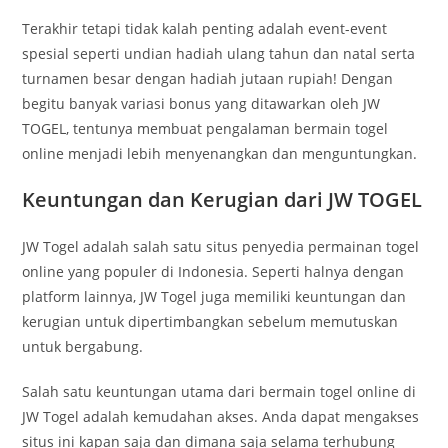
Terakhir tetapi tidak kalah penting adalah event-event
spesial seperti undian hadiah ulang tahun dan natal serta
turnamen besar dengan hadiah jutaan rupiah! Dengan
begitu banyak variasi bonus yang ditawarkan oleh JW
TOGEL, tentunya membuat pengalaman bermain togel
online menjadi lebih menyenangkan dan menguntungkan.
Keuntungan dan Kerugian dari JW TOGEL
JW Togel adalah salah satu situs penyedia permainan togel
online yang populer di Indonesia. Seperti halnya dengan
platform lainnya, JW Togel juga memiliki keuntungan dan
kerugian untuk dipertimbangkan sebelum memutuskan
untuk bergabung.
Salah satu keuntungan utama dari bermain togel online di
JW Togel adalah kemudahan akses. Anda dapat mengakses
situs ini kapan saja dan dimana saja selama terhubung