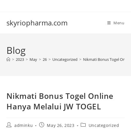
Skip
to
content
skyriopharma.com
Menu
Blog
>
2023
>
May
>
26
>
Uncategorized
>
Nikmati Bonus Togel Onlin
Nikmati Bonus Togel Online
Hanya Melalui JW TOGEL
Post
Post
Post
adminku
May 26, 2023
Uncategorized
author:
published:
category: