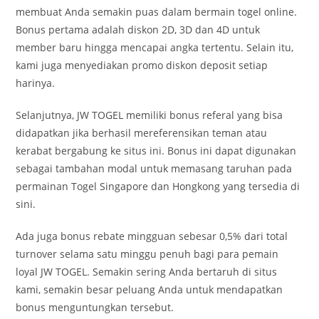
membuat Anda semakin puas dalam bermain togel online.
Bonus pertama adalah diskon 2D, 3D dan 4D untuk
member baru hingga mencapai angka tertentu. Selain itu,
kami juga menyediakan promo diskon deposit setiap
harinya.
Selanjutnya, JW TOGEL memiliki bonus referal yang bisa
didapatkan jika berhasil mereferensikan teman atau
kerabat bergabung ke situs ini. Bonus ini dapat digunakan
sebagai tambahan modal untuk memasang taruhan pada
permainan Togel Singapore dan Hongkong yang tersedia di
sini.
Ada juga bonus rebate mingguan sebesar 0,5% dari total
turnover selama satu minggu penuh bagi para pemain
loyal JW TOGEL. Semakin sering Anda bertaruh di situs
kami, semakin besar peluang Anda untuk mendapatkan
bonus menguntungkan tersebut.