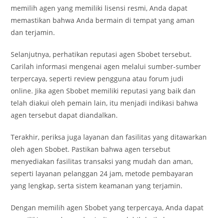
memilih agen yang memiliki lisensi resmi, Anda dapat
memastikan bahwa Anda bermain di tempat yang aman
dan terjamin.
Selanjutnya, perhatikan reputasi agen Sbobet tersebut.
Carilah informasi mengenai agen melalui sumber-sumber
terpercaya, seperti review pengguna atau forum judi
online. Jika agen Sbobet memiliki reputasi yang baik dan
telah diakui oleh pemain lain, itu menjadi indikasi bahwa
agen tersebut dapat diandalkan.
Terakhir, periksa juga layanan dan fasilitas yang ditawarkan
oleh agen Sbobet. Pastikan bahwa agen tersebut
menyediakan fasilitas transaksi yang mudah dan aman,
seperti layanan pelanggan 24 jam, metode pembayaran
yang lengkap, serta sistem keamanan yang terjamin.
Dengan memilih agen Sbobet yang terpercaya, Anda dapat