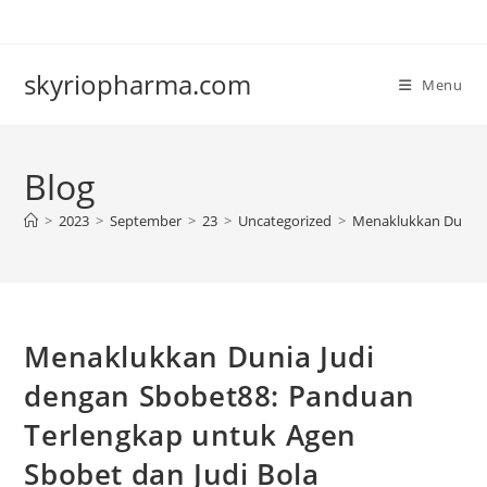
Skip
to
content
skyriopharma.com
Menu
Blog
>
2023
>
September
>
23
>
Uncategorized
>
Menaklukkan Dunia J
Menaklukkan Dunia Judi
dengan Sbobet88: Panduan
Terlengkap untuk Agen
Sbobet dan Judi Bola