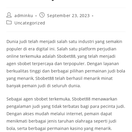
Post
Post
adminku
September 23, 2023
author:
published:
Post
Uncategorized
category:
Dunia judi telah menjadi salah satu industri yang semakin
populer di era digital ini. Salah satu platform perjudian
online terkemuka adalah Sbobet88, yang telah menjadi
agen sbobet terpercaya dan terpopuler. Dengan layanan
berkualitas tinggi dan berbagai pilihan permainan judi bola
yang menarik, Sbobet88 telah berhasil menarik minat
banyak pemain judi di seluruh dunia.
Sebagai agen sbobet terkemuka, Sbobet88 menawarkan
pengalaman judi yang tidak terbatas bagi para pecinta judi.
Dengan akses mudah melalui internet, pemain dapat
menikmati berbagai jenis taruhan olahraga seperti judi
bola, serta berbagai permainan kasino yang menarik.