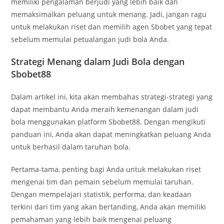
memiliki pengalaman berjudi yang lebih baik dan
memaksimalkan peluang untuk menang. Jadi, jangan ragu
untuk melakukan riset dan memilih agen Sbobet yang tepat
sebelum memulai petualangan judi bola Anda.
Strategi Menang dalam Judi Bola dengan
Sbobet88
Dalam artikel ini, kita akan membahas strategi-strategi yang
dapat membantu Anda meraih kemenangan dalam judi
bola menggunakan platform Sbobet88. Dengan mengikuti
panduan ini, Anda akan dapat meningkatkan peluang Anda
untuk berhasil dalam taruhan bola.
Pertama-tama, penting bagi Anda untuk melakukan riset
mengenai tim dan pemain sebelum memulai taruhan.
Dengan mempelajari statistik, performa, dan keadaan
terkini dari tim yang akan bertanding, Anda akan memiliki
pemahaman yang lebih baik mengenai peluang