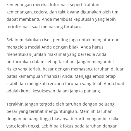
kemenangan mereka. Informasi seperti catatan
kemenangan, cedera, dan taktik yang digunakan oleh tim
dapat membantu Anda membuat keputusan yang lebih
terinformasi saat memasang taruhan.
Selain melakukan riset, penting juga untuk mengatur dan
mengelola modal Anda dengan bijak. Anda harus
menentukan jumlah maksimal yang bersedia Anda
pertaruhkan dalam setiap taruhan. Jangan mengambil
risiko yang terlalu besar dengan memasang taruhan di luar
batas kemampuan finansial Anda. Menjaga emosi tetap
stabil dan mengikuti rencana taruhan yang telah Anda buat
adalah kunci kesuksesan dalam jangka panjang.
Terakhir, jangan tergoda oleh taruhan dengan peluang
besar yang terlihat menguntungkan. Memilih taruhan
dengan peluang tinggi biasanya berarti mengambil risiko
yang lebih tinggi. Lebih baik fokus pada taruhan dengan