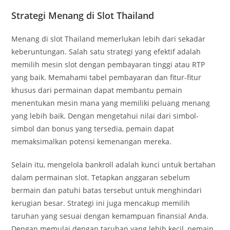
Strategi Menang di Slot Thailand
Menang di slot Thailand memerlukan lebih dari sekadar
keberuntungan. Salah satu strategi yang efektif adalah
memilih mesin slot dengan pembayaran tinggi atau RTP
yang baik. Memahami tabel pembayaran dan fitur-fitur
khusus dari permainan dapat membantu pemain
menentukan mesin mana yang memiliki peluang menang
yang lebih baik. Dengan mengetahui nilai dari simbol-
simbol dan bonus yang tersedia, pemain dapat
memaksimalkan potensi kemenangan mereka.
Selain itu, mengelola bankroll adalah kunci untuk bertahan
dalam permainan slot. Tetapkan anggaran sebelum
bermain dan patuhi batas tersebut untuk menghindari
kerugian besar. Strategi ini juga mencakup memilih
taruhan yang sesuai dengan kemampuan finansial Anda.
Dengan memulai dengan taruhan yang lebih kecil, pemain