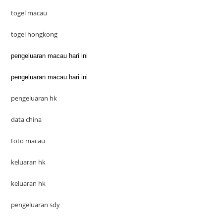
togel macau
togel hongkong
pengeluaran macau hari ini
pengeluaran macau hari ini
pengeluaran hk
data china
toto macau
keluaran hk
keluaran hk
pengeluaran sdy