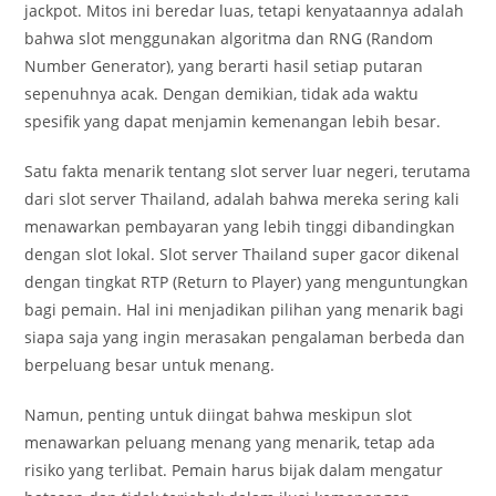
jackpot. Mitos ini beredar luas, tetapi kenyataannya adalah
bahwa slot menggunakan algoritma dan RNG (Random
Number Generator), yang berarti hasil setiap putaran
sepenuhnya acak. Dengan demikian, tidak ada waktu
spesifik yang dapat menjamin kemenangan lebih besar.
Satu fakta menarik tentang slot server luar negeri, terutama
dari slot server Thailand, adalah bahwa mereka sering kali
menawarkan pembayaran yang lebih tinggi dibandingkan
dengan slot lokal. Slot server Thailand super gacor dikenal
dengan tingkat RTP (Return to Player) yang menguntungkan
bagi pemain. Hal ini menjadikan pilihan yang menarik bagi
siapa saja yang ingin merasakan pengalaman berbeda dan
berpeluang besar untuk menang.
Namun, penting untuk diingat bahwa meskipun slot
menawarkan peluang menang yang menarik, tetap ada
risiko yang terlibat. Pemain harus bijak dalam mengatur