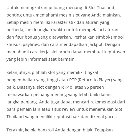
Untuk meningkatkan peluang menang di Slot Thailand,
penting untuk memahami mesin slot yang Anda mainkan.
Setiap mesin memiliki karakteristik dan aturan yang
berbeda, jadi luangkan waktu untuk mempelajari aturan
dan fitur bonus yang ditawarkan. Perhatikan simbol-simbol
khusus, paylines, dan cara mendapatkan jackpot. Dengan
memahami cara kerja slot, Anda dapat membuat keputusan
yang lebih informasi saat bermain.
Selanjutnya, pilihlah slot yang memiliki tingkat
pengembalian yang tinggi atau RTP (Return to Player) yang
baik. Biasanya, slot dengan RTP di atas 95 persen
menawarkan peluang menang yang lebih baik dalam
jangka panjang. Anda juga dapat mencari rekomendasi dari
para pemain lain atau situs review untuk menemukan Slot
Thailand yang memiliki reputasi baik dan dikenal gacor.
Terakhir, kelola bankroll Anda dengan bijak. Tetapkan