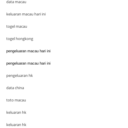
data macau
keluaran macau hari ini
togel macau
togel hongkong
pengeluaran macau hari ini
pengeluaran macau hari ini
pengeluaran hk
data china
toto macau
keluaran hk
keluaran hk