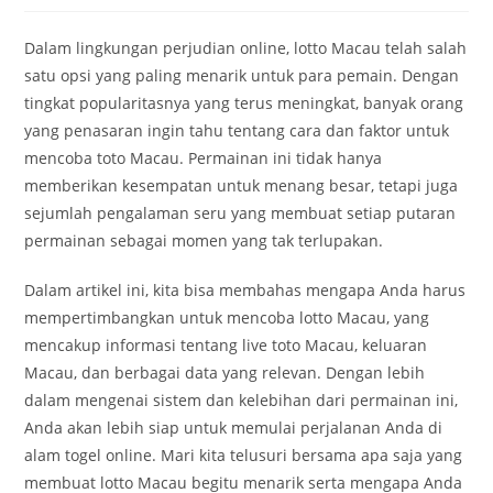
Dalam lingkungan perjudian online, lotto Macau telah salah
satu opsi yang paling menarik untuk para pemain. Dengan
tingkat popularitasnya yang terus meningkat, banyak orang
yang penasaran ingin tahu tentang cara dan faktor untuk
mencoba toto Macau. Permainan ini tidak hanya
memberikan kesempatan untuk menang besar, tetapi juga
sejumlah pengalaman seru yang membuat setiap putaran
permainan sebagai momen yang tak terlupakan.
Dalam artikel ini, kita bisa membahas mengapa Anda harus
mempertimbangkan untuk mencoba lotto Macau, yang
mencakup informasi tentang live toto Macau, keluaran
Macau, dan berbagai data yang relevan. Dengan lebih
dalam mengenai sistem dan kelebihan dari permainan ini,
Anda akan lebih siap untuk memulai perjalanan Anda di
alam togel online. Mari kita telusuri bersama apa saja yang
membuat lotto Macau begitu menarik serta mengapa Anda