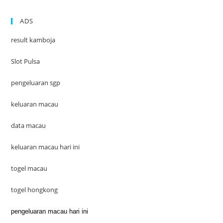
ADS
result kamboja
Slot Pulsa
pengeluaran sgp
keluaran macau
data macau
keluaran macau hari ini
togel macau
togel hongkong
pengeluaran macau hari ini