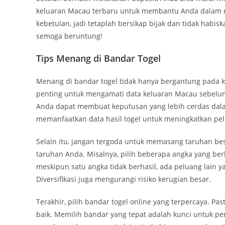
keluaran Macau terbaru untuk membantu Anda dalam me
kebetulan, jadi tetaplah bersikap bijak dan tidak ha
semoga beruntung!
Tips Menang di Bandar Togel
Menang di bandar togel tidak hanya bergantung pada ke
penting untuk mengamati data keluaran Macau sebelum
Anda dapat membuat keputusan yang lebih cerdas dal
memanfaatkan data hasil togel untuk meningkatkan p
Selain itu, jangan tergoda untuk memasang taruhan bes
taruhan Anda. Misalnya, pilih beberapa angka yang b
meskipun satu angka tidak berhasil, ada peluang lain y
Diversifikasi juga mengurangi risiko kerugian besar.
Terakhir, pilih bandar togel online yang terpercaya. Pas
baik. Memilih bandar yang tepat adalah kunci untuk p