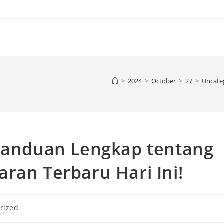
>
2024
>
October
>
27
>
Uncate
 Panduan Lengkap tentang
ran Terbaru Hari Ini!
rized