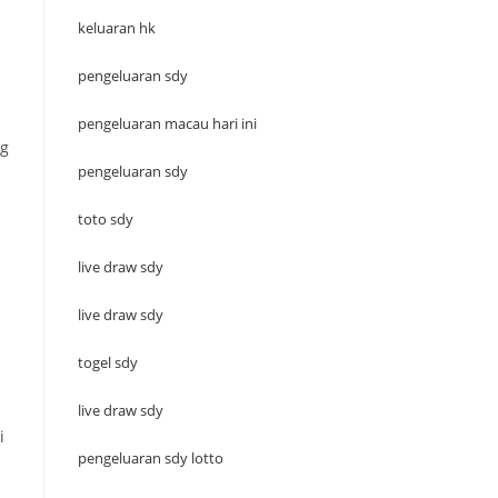
keluaran hk
pengeluaran sdy
pengeluaran macau hari ini
ng
pengeluaran sdy
toto sdy
live draw sdy
live draw sdy
togel sdy
live draw sdy
i
pengeluaran sdy lotto