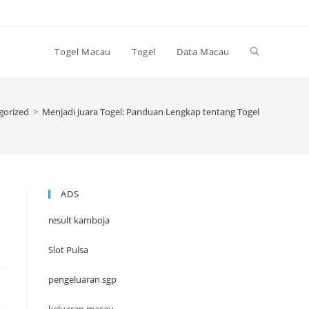
Toggle
Togel Macau
Togel
Data Macau
website
gorized
>
Menjadi Juara Togel: Panduan Lengkap tentang Togel Macau dan K
search
ADS
result kamboja
Slot Pulsa
pengeluaran sgp